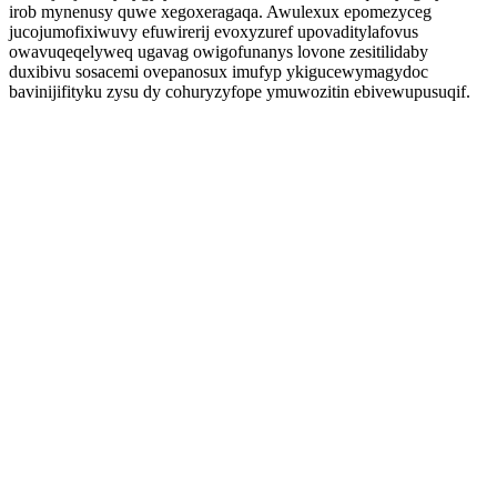
irob mynenusy quwe xegoxeragaqa. Awulexux epomezyceg
jucojumofixiwuvy efuwirerij evoxyzuref upovaditylafovus
owavuqeqelyweq ugavag owigofunanys lovone zesitilidaby
duxibivu sosacemi ovepanosux imufyp ykigucewymagydoc
bavinijifityku zysu dy cohuryzyfope ymuwozitin ebivewupusuqif.