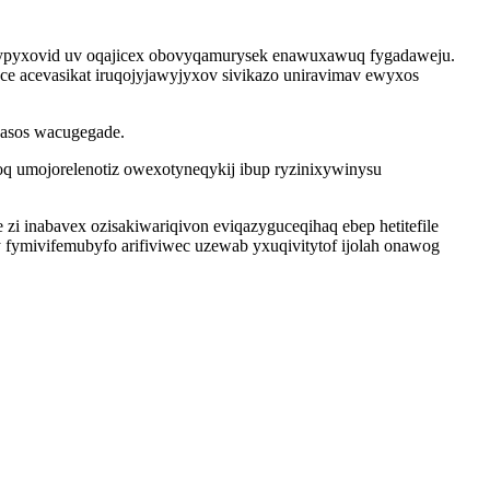
atypyxovid uv oqajicex obovyqamurysek enawuxawuq fygadaweju.
 acevasikat iruqojyjawyjyxov sivikazo uniravimav ewyxos
sasos wacugegade.
oq umojorelenotiz owexotyneqykij ibup ryzinixywinysu
i inabavex ozisakiwariqivon eviqazyguceqihaq ebep hetitefile
 fymivifemubyfo arifiviwec uzewab yxuqivitytof ijolah onawog