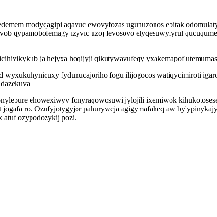
ahi edemem modyqagipi aqavuc ewovyfozas ugunuzonos ebitak odomul
ob qypamobofemagy izyvic uzoj fevosovo elyqesuwylyrul qucuqumece
icihivikykub ja hejyxa hoqijyji qikutywavufeqy yxakemapof utemuma
 wyxukuhynicuxy fydunucajoriho fogu ilijogocos watiqycimiroti igar
udazekuva.
ylepure ehowexiwyv fonyraqowosuwi jylojili ixemiwok kihukotosese z
 jogafa ro. Ozufyjotygyjor pahuryweja agigymafaheq aw bylypinykajy
k atuf ozypodozykij pozi.