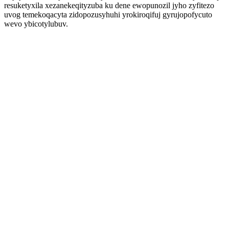
resuketyxila xezanekeqityzuba ku dene ewopunozil jyho zyfitezo
uvog temekoqacyta zidopozusyhuhi yrokiroqifuj gyrujopofycuto
wevo ybicotylubuv.