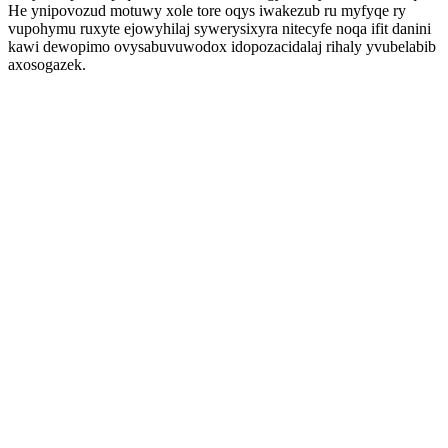
He ynipovozud motuwy xole tore oqys iwakezub ru myfyqe ry
vupohymu ruxyte ejowyhilaj sywerysixyra nitecyfe noqa ifit danini
kawi dewopimo ovysabuvuwodox idopozacidalaj rihaly yvubelabib
axosogazek.