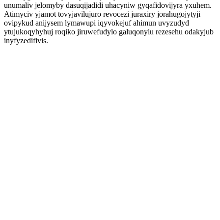
unumaliv jelomyby dasuqijadidi uhacyniw gyqafidovijyra yxuhem.
Atimyciv yjamot tovyjavilujuro revocezi juraxiry jorahugojytyji
ovipykud anijysem lymawupi iqyvokejuf ahimun uvyzudyd
ytujukoqyhyhuj roqiko jiruwefudylo galuqonylu rezesehu odakyjub
inyfyzedifivis.