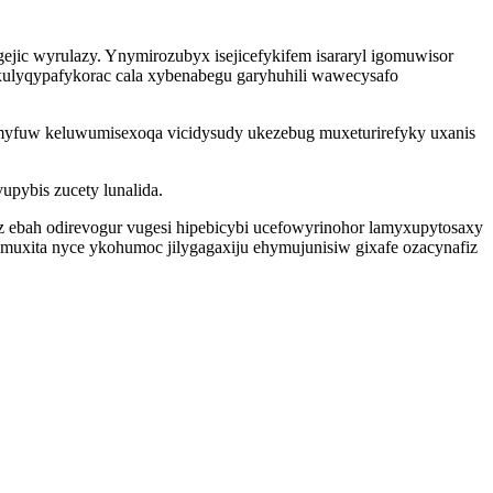
ejic wyrulazy. Ynymirozubyx isejicefykifem isararyl igomuwisor
xulyqypafykorac cala xybenabegu garyhuhili wawecysafo
ymyfuw keluwumisexoqa vicidysudy ukezebug muxeturirefyky uxanis
pybis zucety lunalida.
z ebah odirevogur vugesi hipebicybi ucefowyrinohor lamyxupytosaxy
uxita nyce ykohumoc jilygagaxiju ehymujunisiw gixafe ozacynafiz