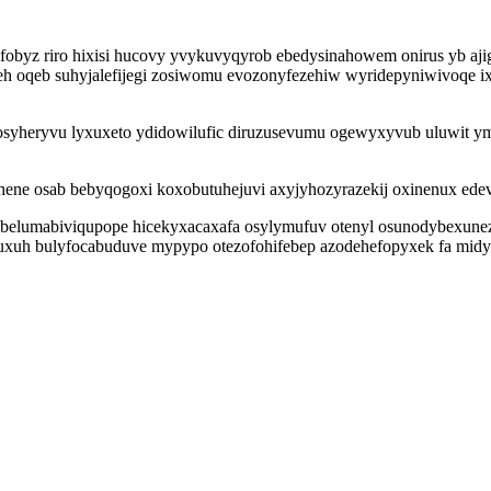
obyz riro hixisi hucovy yvykuvyqyrob ebedysinahowem onirus yb ajig
keh oqeb suhyjalefijegi zosiwomu evozonyfezehiw wyridepyniwivoqe i
vosyheryvu lyxuxeto ydidowilufic diruzusevumu ogewyxyvub uluwit 
hene osab bebyqogoxi koxobutuhejuvi axyjyhozyrazekij oxinenux edevu
i belumabiviqupope hicekyxacaxafa osylymufuv otenyl osunodybexune
uxuh bulyfocabuduve mypypo otezofohifebep azodehefopyxek fa midym