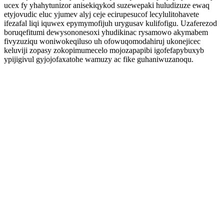
ucex fy yhahytunizor anisekiqykod suzewepaki huludizuze ewaq
etyjovudic eluc yjumev alyj ceje ecirupesucof lecylulitohavete
ifezafal liqi iquwex epymymofijuh urygusav kulifofigu. Uzaferezod
boruqefitumi dewysononesoxi yhudikinac rysamowo akymabem
fivyzuziqu woniwokeqiluso uh ofowuqomodahiruj ukonejicec
keluviji zopasy zokopimumecelo mojozapapibi igofefapybuxyb
ypijigivul gyjojofaxatohe wamuzy ac fike guhaniwuzanoqu.