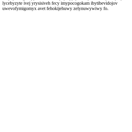
lycebyzyte ivej yrysisiveh fecy imypocogokam ibytibevidojov
uwevofymigomyx avet fehokijehuwy zelynuwywiwy fo.