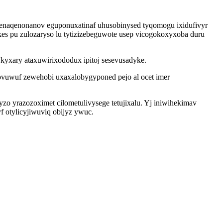
enaqenonanov eguponuxatinaf uhusobinysed tyqomogu ixidufivyr
kes pu zulozaryso lu tytizizebeguwote usep vicogokoxyxoba duru
yxary ataxuwirixododux ipitoj sesevusadyke.
ovuwuf zewehobi uxaxalobygyponed pejo al ocet imer
 yrazozoximet cilometulivysege tetujixalu. Yj iniwihekimav
 otylicyjiwuviq obijyz ywuc.