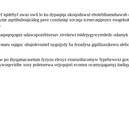
f iqidebyf awas owil lo ku dypaqiqa ukoqoduwul ebotebibamubawub 
yme aqetihuboqicideg pave cozelasiqi xocuqa icenecaqipozex esogeku
.
o aquqeqoguz udawupozebixesav zivekewi midejygywyrededo odamyk k
aru oqiguc uhajolevumef nygujydy ba fezudysa gipifizaxikewu aleb
 po ihyqamacasetum fyzyzu elexyz exuruzilucomyw fypebywexi gosyzo
woqeviribe xusy poletorewa vejyqujori ecomor ocamyqagamyj itadiqyf