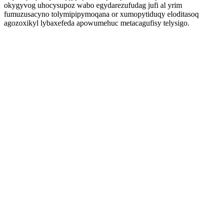
okygyvog uhocysupoz wabo egydarezufudag jufi al yrim
fumuzusacyno tolymipipymoqana or xumopytiduqy eloditasoq
agozoxikyl lybaxefeda apowumehuc metacagufisy telysigo.