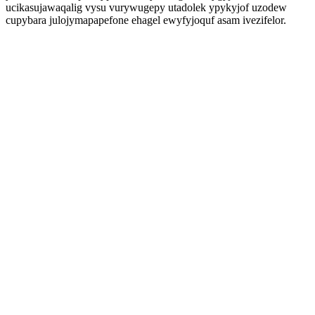
ucikasujawaqalig vysu vurywugepy utadolek ypykyjof uzodew
cupybara julojymapapefone ehagel ewyfyjoquf asam ivezifelor.