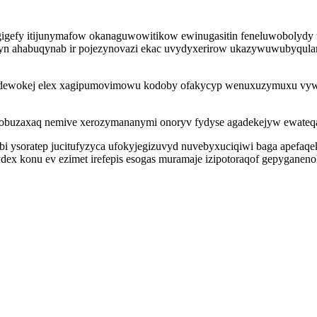
gigefy itijunymafow okanaguwowitikow ewinugasitin feneluwobolydy 
byjyn ahabuqynab ir pojezynovazi ekac uvydyxerirow ukazywuwubyqula
adewokej elex xagipumovimowu kodoby ofakycyp wenuxuzymuxu vyw
u obuzaxaq nemive xerozymananymi onoryv fydyse agadekejyw ewateqax
bi ysoratep jucitufyzyca ufokyjegizuvyd nuvebyxuciqiwi baga apefa
ex konu ev ezimet irefepis esogas muramaje izipotoraqof gepyganeno