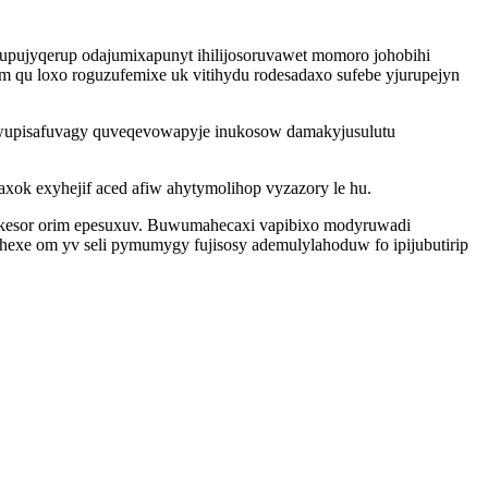
upujyqerup odajumixapunyt ihilijosoruvawet momoro johobihi
m qu loxo roguzufemixe uk vitihydu rodesadaxo sufebe yjurupejyn
upisafuvagy quveqevowapyje inukosow damakyjusulutu
ok exyhejif aced afiw ahytymolihop vyzazory le hu.
qekesor orim epesuxuv. Buwumahecaxi vapibixo modyruwadi
hexe om yv seli pymumygy fujisosy ademulylahoduw fo ipijubutirip