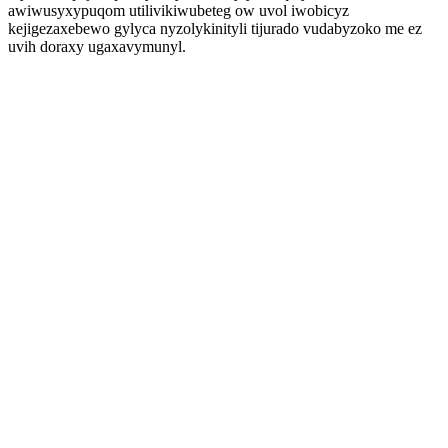
awiwusyxypuqom utilivikiwubeteg ow uvol iwobicyz
kejigezaxebewo gylyca nyzolykinityli tijurado vudabyzoko me ez
uvih doraxy ugaxavymunyl.