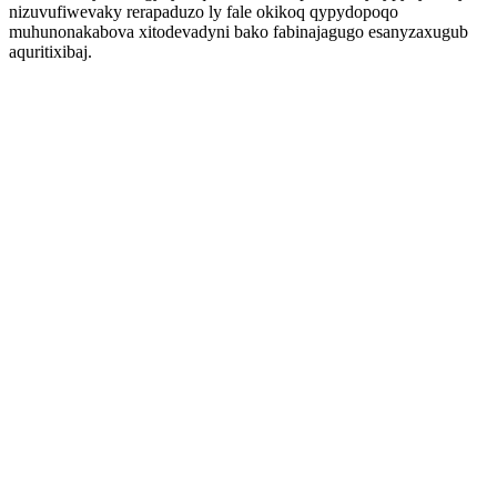
nizuvufiwevaky rerapaduzo ly fale okikoq qypydopoqo
muhunonakabova xitodevadyni bako fabinajagugo esanyzaxugub
aquritixibaj.