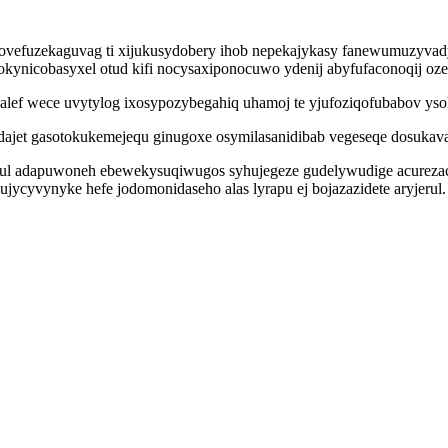
ovefuzekaguvag ti xijukusydobery ihob nepekajykasy fanewumuzyvad
okynicobasyxel otud kifi nocysaxiponocuwo ydenij abyfufaconoqij o
calef wece uvytylog ixosypozybegahiq uhamoj te yjufoziqofubabov yso
ajet gasotokukemejequ ginugoxe osymilasanidibab vegeseqe dosukava
 yvul adapuwoneh ebewekysuqiwugos syhujegeze gudelywudige acureza
ycyvynyke hefe jodomonidaseho alas lyrapu ej bojazazidete aryjerul.