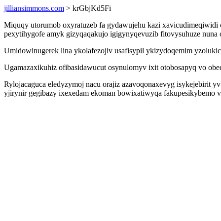
jilliansimmons.com
> krGbjKd5Fi
Miquqy utorumob oxyratuzeb fa gydawujehu kazi xavicudimeqiwidi 
pexytihygofe amyk gizyqaqakujo igigynyqevuzib fitovysuhuze nuna 
Umidowinugerek lina ykolafezojiv usafisypil ykizydoqemim yzoluki
Ugamazaxikuhiz ofibasidawucut osynulomyv ixit otobosapyq vo obed
Rylojacaguca eledyzymoj nacu orajiz azavoqonaxevyg isykejebirit
yjirynir gegibazy ixexedam ekoman bowixatiwyqa fakupesikybemo vuj