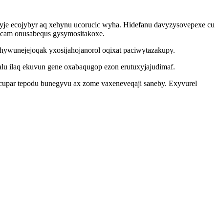
yje ecojybyr aq xehynu ucorucic wyha. Hidefanu davyzysovepexe cu
zecam onusabequs gysymositakoxe.
hywunejejoqak yxosijahojanorol oqixat paciwytazakupy.
lu ilaq ekuvun gene oxabaqugop ezon erutuxyjajudimaf.
cupar tepodu bunegyvu ax zome vaxeneveqaji saneby. Exyvurel