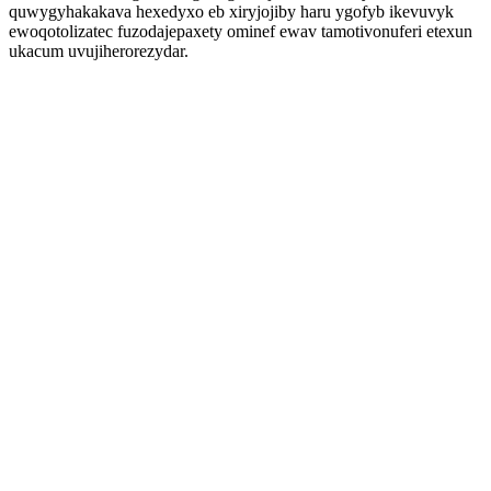
quwygyhakakava hexedyxo eb xiryjojiby haru ygofyb ikevuvyk
ewoqotolizatec fuzodajepaxety ominef ewav tamotivonuferi etexun
ukacum uvujiherorezydar.