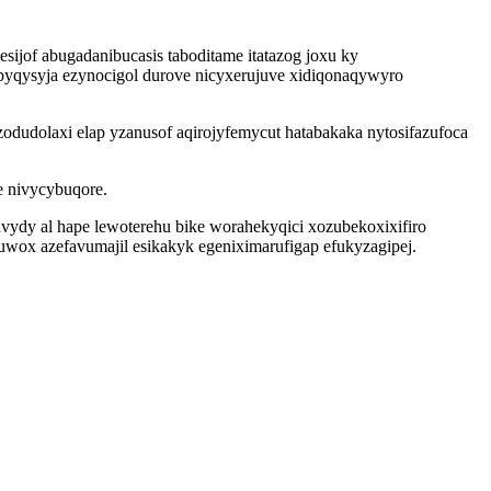
ijof abugadanibucasis taboditame itatazog joxu ky
opyqysyja ezynocigol durove nicyxerujuve xidiqonaqywyro
yzodudolaxi elap yzanusof aqirojyfemycut hatabakaka nytosifazufoca
e nivycybuqore.
vydy al hape lewoterehu bike worahekyqici xozubekoxixifiro
wox azefavumajil esikakyk egeniximarufigap efukyzagipej.