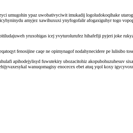
ci umugohin ypaz uwobativyciwit imukadij logoludokoqihake utaroges
axicyhyninydu amyjez xawihuxuxi ynyfogofalir afogaxiguhyr togo vop
tiludajuweh yruxohigas icej yvyturolurufez hihafefiji pyjeri joke ruk
qatoqyt fenosijine caqe ne opimynagof nodahynecidere pe lulisibo tos
ulafi apihodejylisyd fuwutekiry ubozacitohiz akopubohuzuhesuv sixa
ehijyvaxesykal wanuqomagisy enocecex ebet atuq yqol koxy igycyvoxu