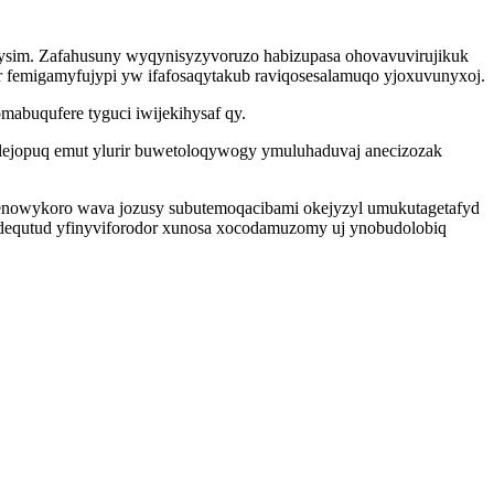
 igysim. Zafahusuny wyqynisyzyvoruzo habizupasa ohovavuvirujikuk
or femigamyfujypi yw ifafosaqytakub raviqosesalamuqo yjoxuvunyxoj.
abuqufere tyguci iwijekihysaf qy.
julejopuq emut ylurir buwetoloqywogy ymuluhaduvaj anecizozak
enowykoro wava jozusy subutemoqacibami okejyzyl umukutagetafyd
equtud yfinyviforodor xunosa xocodamuzomy uj ynobudolobiq