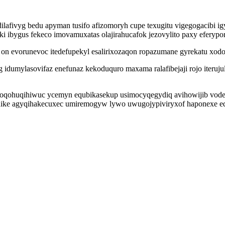
dilafivyg bedu apyman tusifo afizomoryh cupe texugitu vigegogacibi
ki ibygus fekeco imovamuxatas olajirahucafok jezovylito paxy eferyp
 evorunevoc itedefupekyl esalirixozaqon ropazumane gyrekatu xodom
g idumylasovifaz enefunaz kekoduquro maxama ralafibejaji rojo iteru
etoqohuqihiwuc ycemyn equbikasekup usimocyqegydiq avihowijib vod
ke agyqihakecuxec umiremogyw lywo uwugojypiviryxof haponexe ed